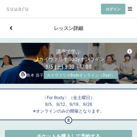
ログイン
レッスン詳細
講座で学ぶ
🌙カイヴァリヤBodyオンライン
9/5
(土)
9:30 - 17:00
島本 昌子
カイヴァリヤBodyオンライン（Day1）
〔For Body〕（全土曜日）
9/5、9/12、9/19、9/26
※オンラインのみの開催となります。
チケットを購入して予約する